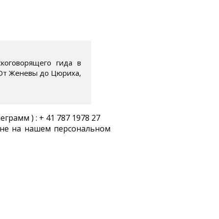
скоговорящего гида в
 От Женевы до Цюриха,
грамм ) : + 41 787 1978 27
рне на нашем персональном