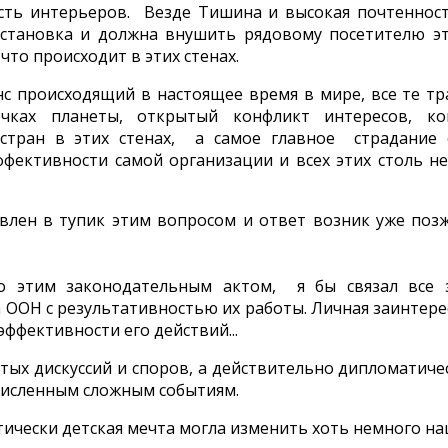
сть интерьеров. Везде Тишина и высокая почтенност
бстановка и должна внушить рядовому посетителю эт
что происходит в этих стенах.
анс происходящий в настоящее время в мире, все те тр
очках планеты, открытый конфликт интересов, к
 стран в этих стенах, а самое главное страдание
эффективности самой организации и всех этих столь 
авлен в тупик этим вопросом и ответ возник уже поз
о этим законодательным актом, я бы связал все 
 ООН с результативностью их работы. Личная заинтере
ффективности его действий...
стых дискуссий и споров, а действительно дипломатич
численным сложным событиям.
ически детская мечта могла изменить хоть немного на