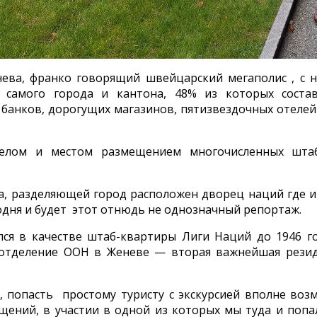
нева, франко говорящий швейцарский мегаполис , с н
ч самого города и кантона, 48% из которых сост
 банков, дорогущих магазинов, пятизвездочных отелей
делом и местом размещением многочисленных шта
а, разделяющей город расположен дворец наций где и
одня и будет этот отнюдь не однозначный репортаж.
ся в качестве штаб-квартиры Лиги Наций до 1946 го
 отделение ООН в Женеве — вторая важнейшая рези
, попасть простому туристу с экскурсией вполне воз
щений, в участии в одной из которых мы туда и попал