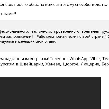
еневе, просто обязана всячески этому способствовать..
с нами!!!
ессионального, тактичного, проверенного временем рус
ем распоряжении !ﾠРаботаем практически по всей стране :)
идуалов и ценящих свой отдых!
ем рады новым встречам! Телефон ( WhatsApp, Viber, Теле
скурсиям в Швейцарии, Женеве, Цюрихе, Люцерне, Бе