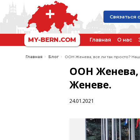
Связаться 
MY-BERN.COM
Главная
О нас
Главная
Блог
ООН Женева, все ли так просто? Наш
ООН Женева, 
Женеве.
24.01.2021