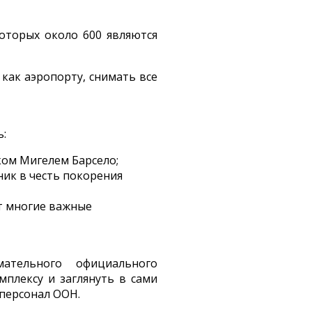
оторых около 600 являются
как аэропорту, снимать все
ь:
ком Мигелем Барсело;
ик в честь покорения
т многие важные
ательного официального
плексу и заглянуть в сами
персонал ООН.