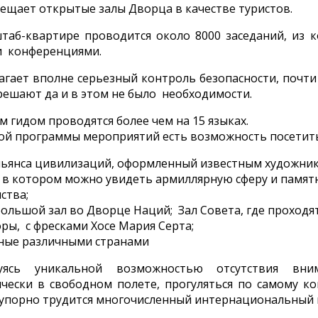
сещает открытые залы Дворца в качестве туристов.
таб-квартире проводится около 8000 заседаний, из к
 конференциями.
гает вполне серьезный контроль безопасности, почти 
решают да и в этом не было необходимости.
м гидом проводятся более чем на 15 языках.
ой программы мероприятий есть возможность посетит
Альянса цивилизаций, оформленный известным художни
 в котором можно увидеть армиллярную сферу и памятн
ства;
ольшой зал во Дворце Наций; Зал Совета, где проходя
ры, с фресками Хосе Мария Серта;
нные различными странами
ь уникальной возможностью отсутствия вним
ески в свободном полете, прогуляться по самому ком
н упорно трудится многочисленный интернациональный 