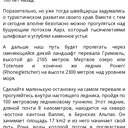
100 лет назад.
Поразительно, но уже тогда швейцарцы задумались
о туристическом развитии своего края. Вместе с тем
и сегодня вполне безопасно можно прогуляться над
бушующим потоком Аарэ, который тысячелетиями
шлифовал и углублял каменное устье.
А дальше наш путь будет пролегать через
сменяющийся дикий ландшафт перевала Гримзель,
высотой до 2165 метров. Мертвое озеро или
Totensee и конечно же ледник Ронегг
(Rhonegletscher) на высоте 2300 метров над уровнем
моря.
Сделайте маленькую остановку на самом перевале и
прогуляйтесь внутри настоящего ледника, пройдя по
100 метровому ледниковому туннелю. Этот ледник,
дляной почти 8 километров, находится на северо
-востоке кантона Валлис, в Бернских Альпах. Он
занимает площадь 17 km2 и из него начинает свой
путь Рона, воды которой потом в последствии